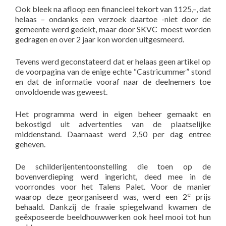
Ook bleek na afloop een financieel tekort van 1125,–, dat
helaas – ondanks een verzoek daartoe -niet door de
gemeente werd gedekt, maar door SKVC moest worden
gedragen en over 2 jaar kon worden uitgesmeerd.
Tevens werd geconstateerd dat er helaas geen artikel op
de voorpagina van de enige echte “Castricummer” stond
en dat de informatie vooraf naar de deelnemers toe
onvoldoende was geweest.
Het programma werd in eigen beheer gemaakt en
bekostigd uit advertenties van de plaatselijke
middenstand. Daarnaast werd 2,50 per dag entree
geheven.
De schilderijententoonstelling die toen op de
bovenverdieping werd ingericht, deed mee in de
voorrondes voor het Talens Palet. Voor de manier
e
waarop deze georganiseerd was, werd een 2
prijs
behaald. Dankzij de fraaie spiegelwand kwamen de
geëxposeerde beeldhouwwerken ook heel mooi tot hun