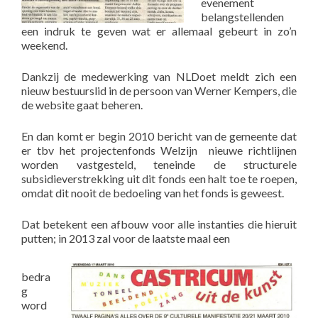
evenement
belangstellenden
een indruk te geven wat er allemaal gebeurt in zo’n
weekend.
Dankzij de medewerking van NLDoet meldt zich een
nieuw bestuurslid in de persoon van Werner Kempers, die
de website gaat beheren.
En dan komt er begin 2010 bericht van de gemeente dat
er tbv het projectenfonds Welzijn nieuwe richtlijnen
worden vastgesteld, teneinde de structurele
subsidieverstrekking uit dit fonds een halt toe te roepen,
omdat dit nooit de bedoeling van het fonds is geweest.
Dat betekent een afbouw voor alle instanties die hieruit
putten; in 2013 zal voor de laatste maal een
bedra
g
word