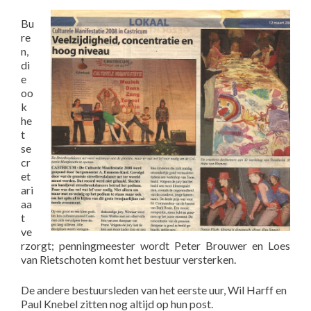
Bu
re
n,
di
e
oo
k
he
t
se
cr
et
ari
aa
t
ve
rzorgt; penningmeester wordt Peter Brouwer en Loes
van Rietschoten komt het bestuur versterken.
De andere bestuursleden van het eerste uur, Wil Harff en
Paul Knebel zitten nog altijd op hun post.