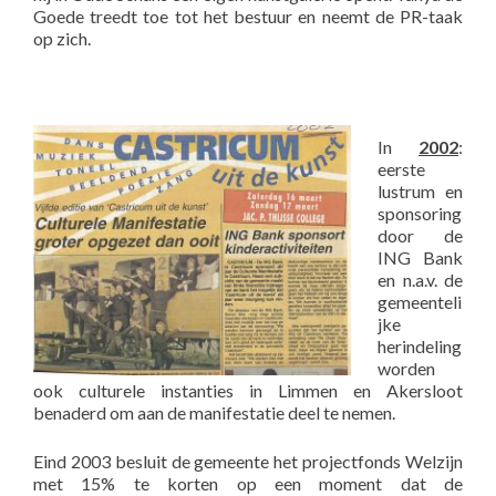
Goede treedt toe tot het bestuur en neemt de PR-taak
op zich.
In
2002
:
eerste
lustrum en
sponsoring
door de
ING Bank
en n.a.v. de
gemeenteli
jke
herindeling
worden
ook culturele instanties in Limmen en Akersloot
benaderd om aan de manifestatie deel te nemen.
Eind 2003 besluit de gemeente het projectfonds Welzijn
met 15% te korten op een moment dat de