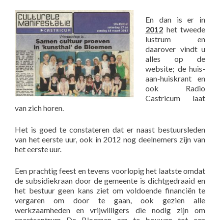
En dan is er in
2012
het tweede
lustrum en
daarover vindt u
alles op de
website; de huis-
aan-huiskrant en
ook Radio
Castricum laat
van zich horen.
Het is goed te constateren dat er naast bestuursleden
van het eerste uur, ook in 2012 nog deelnemers zijn van
het eerste uur.
Een prachtig feest en tevens voorlopig het laatste omdat
de subsidiekraan door de gemeente is dichtgedraaid en
het bestuur geen kans ziet om voldoende financiën te
vergaren om door te gaan, ook gezien alle
werkzaamheden en vrijwilligers die nodig zijn om
sportcentrum De Bloemen om te bouwen tot een