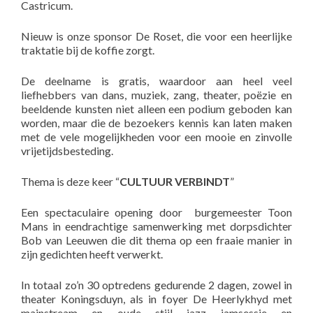
Castricum.
Nieuw is onze sponsor De Roset, die voor een heerlijke
traktatie bij de koffie zorgt.
De deelname is gratis, waardoor aan heel veel
liefhebbers van dans, muziek, zang, theater, poëzie en
beeldende kunsten niet alleen een podium geboden kan
worden, maar die de bezoekers kennis kan laten maken
met de vele mogelijkheden voor een mooie en zinvolle
vrijetijdsbesteding.
Thema is deze keer “
CULTUUR VERBINDT
”
Een spectaculaire opening door burgemeester Toon
Mans in eendrachtige samenwerking met dorpsdichter
Bob van Leeuwen die dit thema op een fraaie manier in
zijn gedichten heeft verwerkt.
In totaal zo’n 30 optredens gedurende 2 dagen, zowel in
theater Koningsduyn, als in foyer De Heerlykhyd met
mainstream en oude stijl jazz jamsessie en